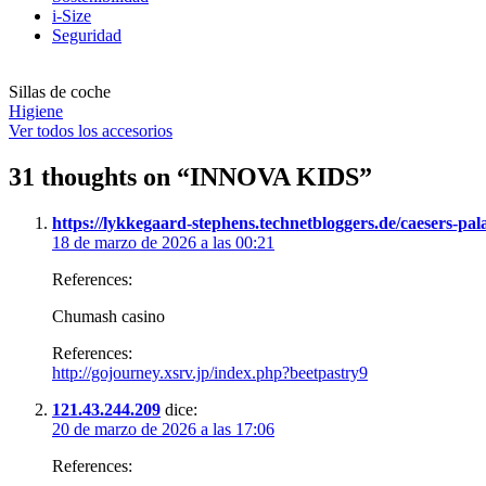
i-Size
Seguridad
Sillas de coche
Higiene
Ver todos los accesorios
31 thoughts on “
INNOVA KIDS
”
https://lykkegaard-stephens.technetbloggers.de/caesers-pal
18 de marzo de 2026 a las 00:21
References:
Chumash casino
References:
http://gojourney.xsrv.jp/index.php?beetpastry9
121.43.244.209
dice:
20 de marzo de 2026 a las 17:06
References: