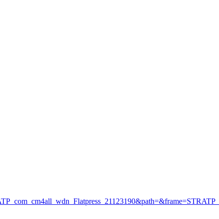
STRATP_com_cm4all_wdn_Flatpress_21123190&path=&frame=STRATP_