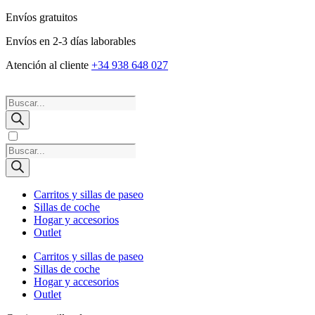
Envíos gratuitos
Envíos en 2-3 días laborables
Atención al cliente
+34 938 648 027
Búsqueda
de
productos
Búsqueda
de
productos
Carritos y sillas de paseo
Sillas de coche
Hogar y accesorios
Outlet
Carritos y sillas de paseo
Sillas de coche
Hogar y accesorios
Outlet