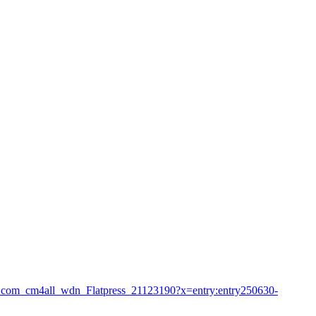
com_cm4all_wdn_Flatpress_21123190?x=entry:entry250630-