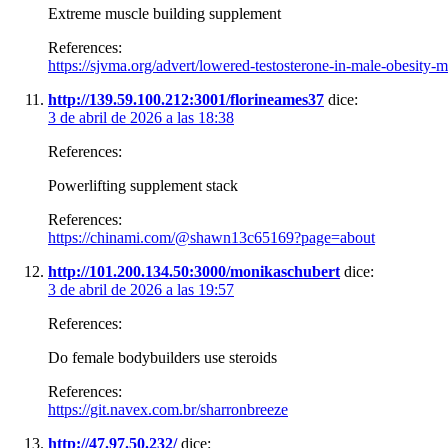
Extreme muscle building supplement
References:
https://sjvma.org/advert/lowered-testosterone-in-male-obesit
http://139.59.100.212:3001/florineames37
dice:
3 de abril de 2026 a las 18:38
References:
Powerlifting supplement stack
References:
https://chinami.com/@shawn13c65169?page=about
http://101.200.134.50:3000/monikaschubert
dice:
3 de abril de 2026 a las 19:57
References:
Do female bodybuilders use steroids
References:
https://git.navex.com.br/sharronbreeze
http://47.97.50.232/
dice: