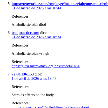
https://truworker.com/employer/meine-erfahrung-mit-clen
31 de marzo de 2026 a las 16:44
References:
Anabolic steroids dbol
tcodpractice.com
dice:
31 de marzo de 2026 a las 18:34
References:
Anabolic steroids vs hgh
References:
https://gitea.micro-stack.org/hhxismael41434
72.60.136.153
dice:
1 de abril de 2026 a las 18:47
References:
Steroids effects on the body
References:
http://spnewstv.com/@mileskline3588?page=about