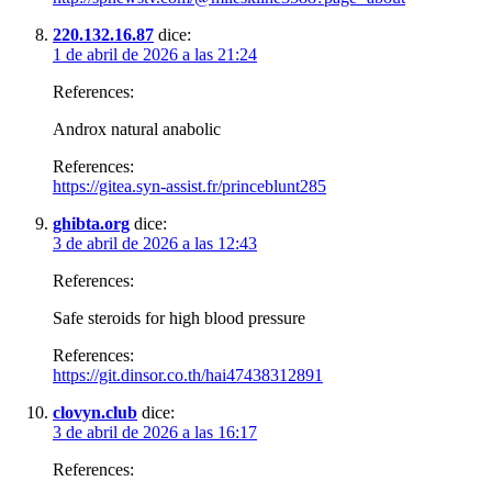
220.132.16.87
dice:
1 de abril de 2026 a las 21:24
References:
Androx natural anabolic
References:
https://gitea.syn-assist.fr/princeblunt285
ghibta.org
dice:
3 de abril de 2026 a las 12:43
References:
Safe steroids for high blood pressure
References:
https://git.dinsor.co.th/hai47438312891
clovyn.club
dice:
3 de abril de 2026 a las 16:17
References: