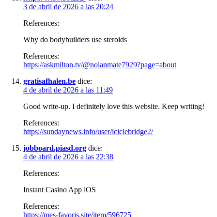
3 de abril de 2026 a las 20:24
References:
Why do bodybuilders use steroids
References:
https://askmilton.tv/@nolanmate7929?page=about
gratisafhalen.be
dice:
4 de abril de 2026 a las 11:49
Good write-up. I definitely love this website. Keep writing!
References:
https://sundaynews.info/user/iciclebridge2/
jobboard.piasd.org
dice:
4 de abril de 2026 a las 22:38
References:
Instant Casino App iOS
References:
https://mes-favoris.site/item/596725