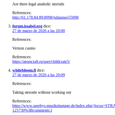
Are there legal anabolic steroids
References:
http://61.178.84.89:8998/julianneo55098
forum.issabel.org
dice:
27 de marzo de 2026 a las 20:00
References:
Vernon casino
References:
https://atomcraft.ru/user/childcrate5/
whitebloom.fi
dice:
27 de marzo de 2026 a las 20:09
References:
Taking steroids without working out
References:
https://www.sperbys-musikplantage.de/index.php/;focus=
125730%3Bcomments:1