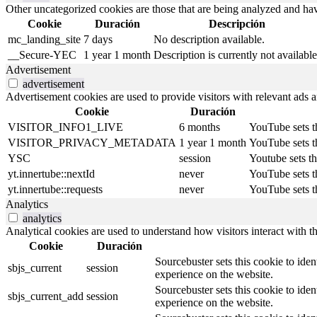
Other uncategorized cookies are those that are being analyzed and have
Cookie
Duración
Descripción
mc_landing_site
7 days
No description available.
__Secure-YEC
1 year 1 month
Description is currently not available
Advertisement
advertisement
Advertisement cookies are used to provide visitors with relevant ads 
Cookie
Duración
VISITOR_INFO1_LIVE
6 months
YouTube sets th
VISITOR_PRIVACY_METADATA
1 year 1 month
YouTube sets th
YSC
session
Youtube sets t
yt.innertube::nextId
never
YouTube sets th
yt.innertube::requests
never
YouTube sets th
Analytics
analytics
Analytical cookies are used to understand how visitors interact with th
Cookie
Duración
Sourcebuster sets this cookie to iden
sbjs_current
session
experience on the website.
Sourcebuster sets this cookie to iden
sbjs_current_add
session
experience on the website.