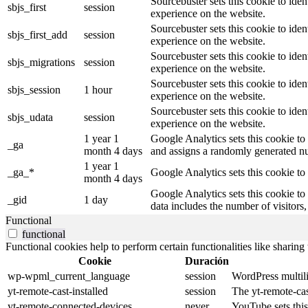
Sourcebuster sets this cookie to iden
sbjs_first
session
experience on the website.
Sourcebuster sets this cookie to iden
sbjs_first_add
session
experience on the website.
Sourcebuster sets this cookie to iden
sbjs_migrations
session
experience on the website.
Sourcebuster sets this cookie to iden
sbjs_session
1 hour
experience on the website.
Sourcebuster sets this cookie to iden
sbjs_udata
session
experience on the website.
1 year 1
Google Analytics sets this cookie to 
_ga
month 4 days
and assigns a randomly generated nu
1 year 1
_ga_*
Google Analytics sets this cookie to
month 4 days
Google Analytics sets this cookie to
_gid
1 day
data includes the number of visitors
Functional
functional
Functional cookies help to perform certain functionalities like sharing 
Cookie
Duración
wp-wpml_current_language
session
WordPress multili
yt-remote-cast-installed
session
The yt-remote-cas
yt-remote-connected-devices
never
YouTube sets this