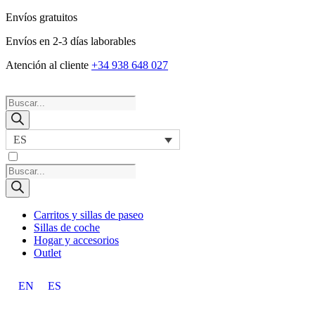
Envíos gratuitos
Envíos en 2-3 días laborables
Atención al cliente
+34 938 648 027
Búsqueda
de
productos
ES
Búsqueda
de
productos
Carritos y sillas de paseo
Sillas de coche
Hogar y accesorios
Outlet
EN
ES