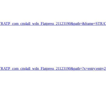
focus=STRATP_com_cm4all_wdn_Flatpress_21123190&path=&frame=STR
ocus=STRATP_com_cm4all_wdn_Flatpress_21123190&path=?x=entry:en