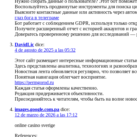
Нужно собрать данные о пользователе? Этот бот поможет
Воспользуйтесь продвинутые инструменты для поиска ци
Выясните контактные данные или активность через автом
глаз бога в телеграме
Бот работает с соблюдением GDPR, используя только отк
Получите расширенный отчет с историей аккаунтов и гра
Доверьтесь проверенному решению для исследований — ре
DavidLic
dice:
4 de agosto de 2025 a las 05:32
Этот сайт размещает интересные информационные статьи
Здесь представлены аналитика, технологиях и разнообраз
Новостная лента обновляется регулярно, что позволяет все
Понятная навигация облегчает восприятие.
https://permgorod.ru
Каждая статья оформлены качественно.
Редакция придерживается объективности.
Присоединяйтесь к читателям, чтобы быть на волне новос
images.google.com.pa
dice:
12 de marzo de 2026 a las 17:12
online casino sverige
References: