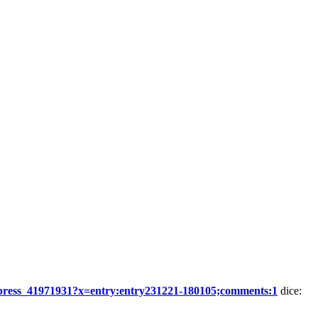
ss_41971931?x=entry:entry231221-180105;comments:1
dice: