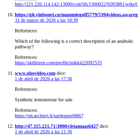
http://221.226.114.142:13000/cole58c5300022/9285881/wi
https://git.yinbonet.cn/mammiegoff5779/5394videos.awareg
31 de marzo de 2026 a las 18:39
References:
Which of the following is a correct description of an anabolic
pathway?
References:
https://skillrizen.com/profile/mikkii22092535
www.ohovideo.com
dice:
1 de abril de 2026 a las 17:36
References:
Synthetic testosterone for sale
References:
https://git.archieri.fr/sueleppert9867
http://47.115.221.71:3000/cletamaas6427
dice:
1 de abril de 2026 a las 21:30