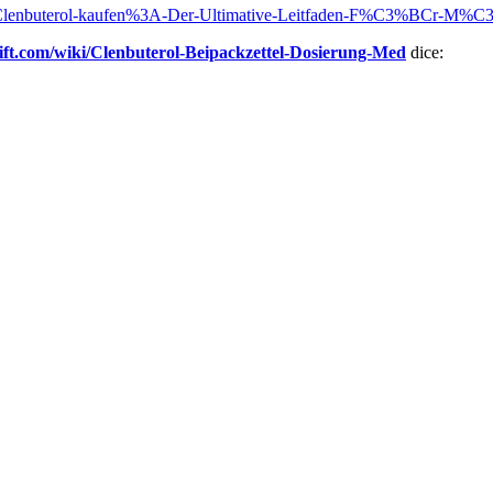
ki/Clenbuterol-kaufen%3A-Der-Ultimative-Leitfaden-F%C3%BCr-M%
ift.com/wiki/Clenbuterol-Beipackzettel-Dosierung-Med
dice: