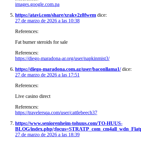
images.google.com.pa
https://atavi.com/share/xrakv2z8fwem
dice:
27 de marzo de 2026 a las 10:38
References:
Fat burner steroids for sale
References:
https://diego-maradona-ar.org/user/napkinmist3/
https://diego-maradona.com.az/user/baconllama1/
dice:
27 de marzo de 2026 a las 17:51
References:
Live casino direct
References:
https://travelersqa.com/user/cattlebeech37
https://www.seniorenheim-tohuus.com/TO-HUUS-
BLOG/index.php/;focus=STRATP_com_cm4all_wdn_Flatp
27 de marzo de 2026 a las 18:39