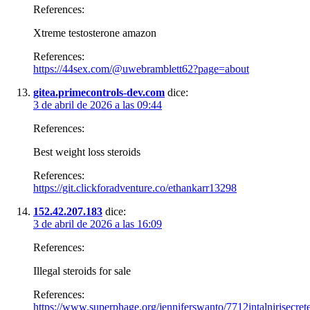
References:
Xtreme testosterone amazon
References:
https://44sex.com/@uwebramblett62?page=about
gitea.primecontrols-dev.com
dice:
3 de abril de 2026 a las 09:44
References:
Best weight loss steroids
References:
https://git.clickforadventure.co/ethankarr13298
152.42.207.183
dice:
3 de abril de 2026 a las 16:09
References:
Illegal steroids for sale
References:
https://www.superphage.org/jenniferswanto/7712intalnirisecr