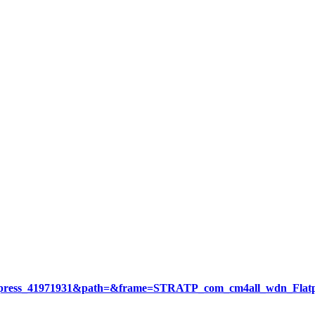
ress_41971931&path=&frame=STRATP_com_cm4all_wdn_Flatpre