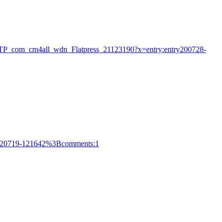
ATP_com_cm4all_wdn_Flatpress_21123190?x=entry:entry200728-
try220719-121642%3Bcomments:1