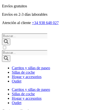
Envíos gratuitos
Envíos en 2-3 días laborables
Atención al cliente
+34 938 648 027
Búsqueda
de
productos
Búsqueda
de
productos
Carritos y sillas de paseo
Sillas de coche
Hogar y accesorios
Outlet
Carritos y sillas de paseo
Sillas de coche
Hogar y accesorios
Outlet