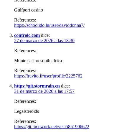
Gulfport casino
References:
https://schoolido.lu/user/daviddonna7/
controlc.com
dice:
27 de marzo de 2026 a las 18:30
References:
Monte casino south africa
References:
https://fravito.fr/user/profile/2225762
https://git.stormrain.cn
dice:
31 de marzo de 2026 a las 17:57
References:
Legalsteroids
References:
https://git.limework.net/veta5851906622