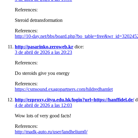
References:
Steroid detransformation
References:
http://10-day.net/bbs/board.php?bo_table=free&wr_id=320245
http://pasarinko.zeroweb.kr
dice:
3 de abril de 2026 a las 20:23
References:
Do steroids give you energy
References:
https://csmsound.exagopartners.com/hildredhamlet
http://ezproxy.cityu.edu.hk/login?url=https://hanffidel.de/
d
4 de abril de 2026 a las 12:03
Wow lots of very good facts!
References:
http://madk-auto.ru/user/landhelium0/