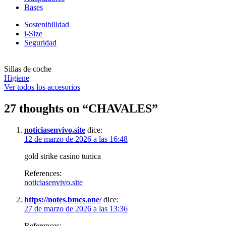
Bases
Sostenibilidad
i-Size
Seguridad
Sillas de coche
Higiene
Ver todos los accesorios
27 thoughts on “
CHAVALES
”
noticiasenvivo.site
dice:
12 de marzo de 2026 a las 16:48
gold strike casino tunica
References:
noticiasenvivo.site
https://notes.bmcs.one/
dice:
27 de marzo de 2026 a las 13:36
References: