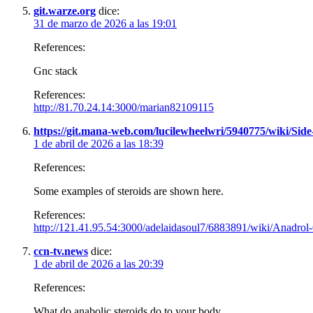
git.warze.org
dice:
31 de marzo de 2026 a las 19:01
References:
Gnc stack
References:
http://81.70.24.14:3000/marian82109115
https://git.mana-web.com/lucilewheelwri/5940775/wiki/Side
1 de abril de 2026 a las 18:39
References:
Some examples of steroids are shown here.
References:
http://121.41.95.54:3000/adelaidasoul7/6883891/wiki/Anadr
ccn-tv.news
dice:
1 de abril de 2026 a las 20:39
References:
What do anabolic steroids do to your body