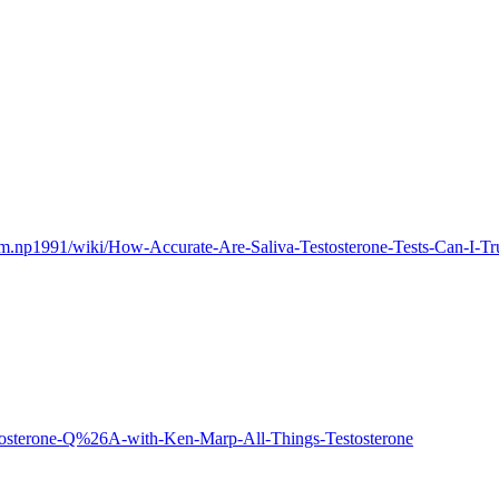
com.np1991/wiki/How-Accurate-Are-Saliva-Testosterone-Tests-Can-I-Tr
stosterone-Q%26A-with-Ken-Marp-All-Things-Testosterone