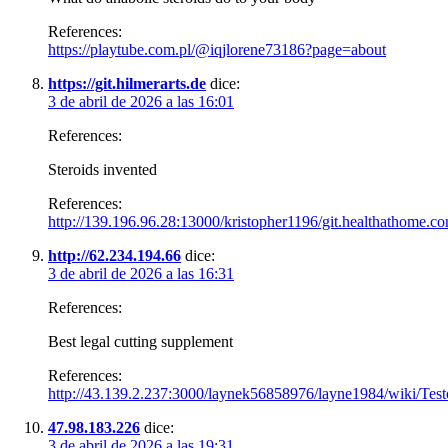
References:
https://playtube.com.pl/@iqjlorene73186?page=about
https://git.hilmerarts.de
dice:
3 de abril de 2026 a las 16:01
References:
Steroids invented
References:
http://139.196.96.28:13000/kristopher1196/git.healthathome.
http://62.234.194.66
dice:
3 de abril de 2026 a las 16:31
References:
Best legal cutting supplement
References:
http://43.139.2.237:3000/laynek56858976/layne1984/wiki/Te
47.98.183.226
dice:
3 de abril de 2026 a las 19:31