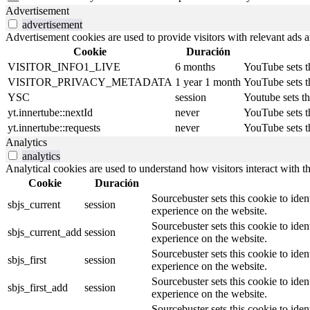
Advertisement
advertisement
Advertisement cookies are used to provide visitors with relevant ads 
Cookie
Duración
VISITOR_INFO1_LIVE
6 months
YouTube sets th
VISITOR_PRIVACY_METADATA
1 year 1 month
YouTube sets th
YSC
session
Youtube sets t
yt.innertube::nextId
never
YouTube sets th
yt.innertube::requests
never
YouTube sets th
Analytics
analytics
Analytical cookies are used to understand how visitors interact with th
Cookie
Duración
Sourcebuster sets this cookie to iden
sbjs_current
session
experience on the website.
Sourcebuster sets this cookie to iden
sbjs_current_add
session
experience on the website.
Sourcebuster sets this cookie to iden
sbjs_first
session
experience on the website.
Sourcebuster sets this cookie to iden
sbjs_first_add
session
experience on the website.
Sourcebuster sets this cookie to iden