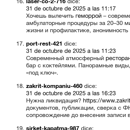
laser-co-2-716
dice:
31 de octubre de 2025 a las 11:17
Хочешь вылечить
геморрой
– совреме
амбулаторные процедуры за 20–30 ми
жизни и профилактике, анонимность 
port-rest-421
dice:
31 de octubre de 2025 a las 11:23
Современный атмосферный
рестора
бар с коктейлями. Панорамные виды,
«под ключ».
zakrit-kompaniu-460
dice:
31 de octubre de 2025 a las 16:23
Нужна ликвидация?
https://www.zakr
документов, публикации, сверка с Ф
сопровождение до внесения записи 
sirket-kapatma-987
dice: