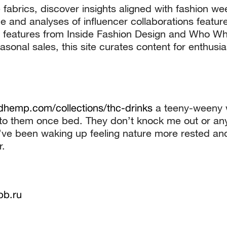
fabrics, discover insights aligned with fashion we
 and analyses of influencer collaborations featur
h features from Inside Fashion Design and Who W
sonal sales, this site curates content for enthusias
dhemp.com/collections/thc-drinks
a teeny-weeny w
o them once bed. They don’t knock me out or anyt
’ve been waking up feeling nature more rested and
r.
pb.ru