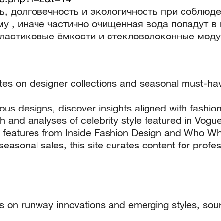
, долговечность и экологичность при соблюде
у , иначе частично очищенная вода попадут в 
пластиковые ёмкости и стекловолоконные мод
ates on designer collections and seasonal must-h
us designs, discover insights aligned with fashio
h and analyses of celebrity style featured in Vogu
h features from Inside Fashion Design and Who W
asonal sales, this site curates content for profess
nes on runway innovations and emerging styles, s