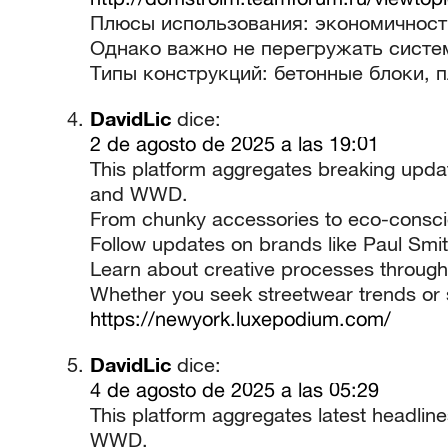
Плюсы использования: экономичность
Однако важно не перегружать систем
Типы конструкций: бетонные блоки, 
DavidLic
dice:
2 de agosto de 2025 a las 19:01
This platform aggregates breaking upd
and WWD.
From chunky accessories to eco-conscio
Follow updates on brands like Paul Smit
Learn about creative processes throug
Whether you seek streetwear trends or se
https://newyork.luxepodium.com/
DavidLic
dice:
4 de agosto de 2025 a las 05:29
This platform aggregates latest headli
WWD.