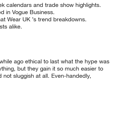
ek calendars and trade show highlights.
ed in Vogue Business.
hat Wear UK ’s trend breakdowns.
ts alike.
hile ago ethical to last what the hype was
hing, but they gain it so much easier to
 not sluggish at all. Even-handedly,