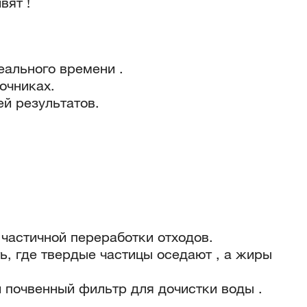
вят !
еального времени .
очниках.
й результатов.
частичной переработки отходов.
ь, где твердые частицы оседают , а жиры
и почвенный фильтр для дочистки воды .