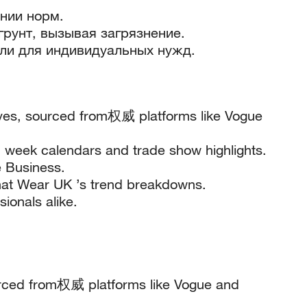
нии норм.
грунт, вызывая загрязнение.
ули для индивидуальных нужд.
aves, sourced from权威 platforms like Vogue
n week calendars and trade show highlights.
e Business.
hat Wear UK ’s trend breakdowns.
ionals alike.
ourced from权威 platforms like Vogue and