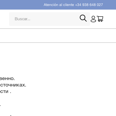
Atención al cliente
+34 938 648 027
Búsqueda
de
productos
венно.
сточниках.
сти .
.