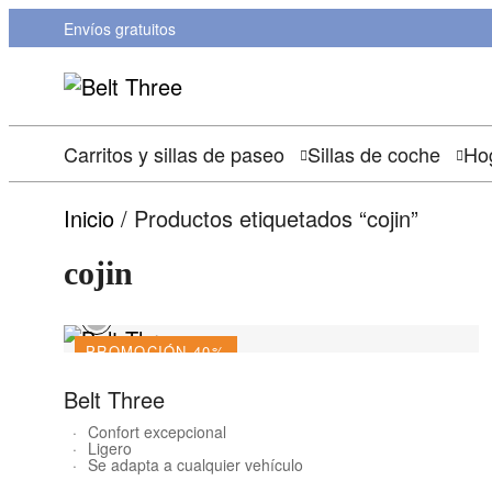
Envíos gratuitos
Carritos y sillas de paseo
Sillas de coche
Hog
Inicio
/ Productos etiquetados “cojin”
cojin
PROMOCIÓN 40%
OUTLET
Belt Three
Confort excepcional
Ligero
Se adapta a cualquier vehículo