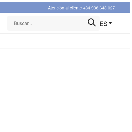
Atención al cliente
+34 938 648 027
Búsqueda
ES
de
productos