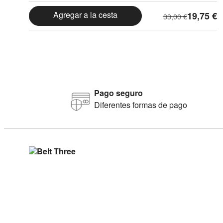
El
El
Agregar a la cesta
19,75
€
33,00
€
precio
precio
original
actual
era:
es:
33,00 €.
19,75 €.
Pago seguro
Diferentes formas de pago