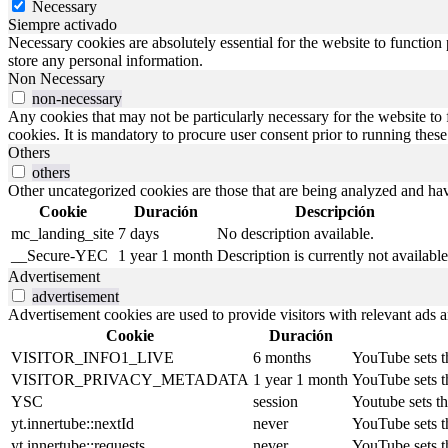
Necessary
Siempre activado
Necessary cookies are absolutely essential for the website to function 
store any personal information.
Non Necessary
non-necessary
Any cookies that may not be particularly necessary for the website to 
cookies. It is mandatory to procure user consent prior to running thes
Others
others
Other uncategorized cookies are those that are being analyzed and have
Cookie
Duración
Descripción
mc_landing_site
7 days
No description available.
__Secure-YEC
1 year 1 month
Description is currently not available
Advertisement
advertisement
Advertisement cookies are used to provide visitors with relevant ads 
Cookie
Duración
VISITOR_INFO1_LIVE
6 months
YouTube sets th
VISITOR_PRIVACY_METADATA
1 year 1 month
YouTube sets th
YSC
session
Youtube sets t
yt.innertube::nextId
never
YouTube sets th
yt.innertube::requests
never
YouTube sets th