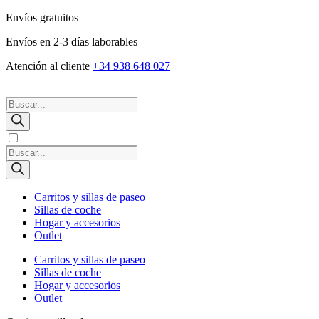
Envíos gratuitos
Envíos en 2-3 días laborables
Atención al cliente
+34 938 648 027
Búsqueda
de
productos
Búsqueda
de
productos
Carritos y sillas de paseo
Sillas de coche
Hogar y accesorios
Outlet
Carritos y sillas de paseo
Sillas de coche
Hogar y accesorios
Outlet