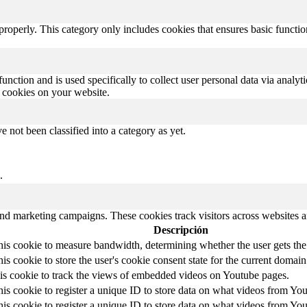
properly. This category only includes cookies that ensures basic functio
function and is used specifically to collect user personal data via anal
e cookies on your website.
 not been classified into a category as yet.
.
and marketing campaigns. These cookies track visitors across websites a
Descripción
is cookie to measure bandwidth, determining whether the user gets the 
is cookie to store the user's cookie consent state for the current domain
his cookie to track the views of embedded videos on Youtube pages.
is cookie to register a unique ID to store data on what videos from Yo
is cookie to register a unique ID to store data on what videos from Yo