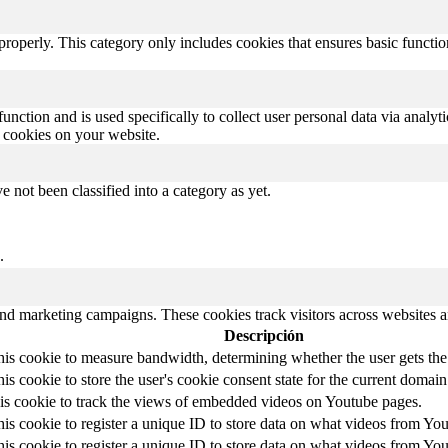
properly. This category only includes cookies that ensures basic functio
function and is used specifically to collect user personal data via anal
e cookies on your website.
 not been classified into a category as yet.
.
and marketing campaigns. These cookies track visitors across websites a
Descripción
is cookie to measure bandwidth, determining whether the user gets the 
is cookie to store the user's cookie consent state for the current domain
his cookie to track the views of embedded videos on Youtube pages.
is cookie to register a unique ID to store data on what videos from Yo
is cookie to register a unique ID to store data on what videos from Yo