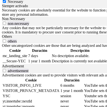
Necessary
Siempre activado
Necessary cookies are absolutely essential for the website to function 
store any personal information.
Non Necessary
non-necessary
Any cookies that may not be particularly necessary for the website to 
cookies. It is mandatory to procure user consent prior to running thes
Others
others
Other uncategorized cookies are those that are being analyzed and have
Cookie
Duración
Descripción
mc_landing_site
7 days
No description available.
__Secure-YEC
1 year 1 month
Description is currently not available
Advertisement
advertisement
Advertisement cookies are used to provide visitors with relevant ads 
Cookie
Duración
VISITOR_INFO1_LIVE
6 months
YouTube sets th
VISITOR_PRIVACY_METADATA
1 year 1 month
YouTube sets th
YSC
session
Youtube sets t
yt.innertube::nextId
never
YouTube sets th
yt.innertube::requests
never
YouTube sets th