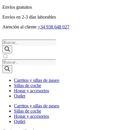
Envíos gratuitos
Envíos en 2-3 días laborables
Atención al cliente
+34 938 648 027
Búsqueda
de
productos
Búsqueda
de
productos
Carritos y sillas de paseo
Sillas de coche
Hogar y accesorios
Outlet
Carritos y sillas de paseo
Sillas de coche
Hogar y accesorios
Outlet