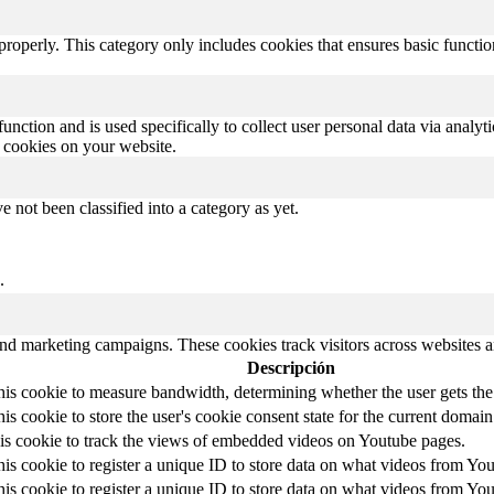
properly. This category only includes cookies that ensures basic functio
function and is used specifically to collect user personal data via anal
e cookies on your website.
 not been classified into a category as yet.
.
and marketing campaigns. These cookies track visitors across websites a
Descripción
is cookie to measure bandwidth, determining whether the user gets the 
is cookie to store the user's cookie consent state for the current domain
his cookie to track the views of embedded videos on Youtube pages.
is cookie to register a unique ID to store data on what videos from Yo
is cookie to register a unique ID to store data on what videos from Yo