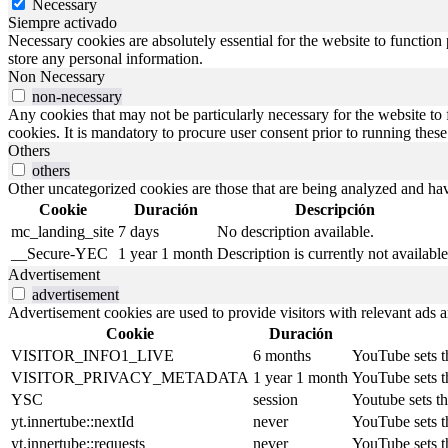
Necessary
Siempre activado
Necessary cookies are absolutely essential for the website to function 
store any personal information.
Non Necessary
non-necessary
Any cookies that may not be particularly necessary for the website to 
cookies. It is mandatory to procure user consent prior to running thes
Others
others
Other uncategorized cookies are those that are being analyzed and have
Cookie
Duración
Descripción
mc_landing_site
7 days
No description available.
__Secure-YEC
1 year 1 month
Description is currently not available
Advertisement
advertisement
Advertisement cookies are used to provide visitors with relevant ads 
Cookie
Duración
VISITOR_INFO1_LIVE
6 months
YouTube sets th
VISITOR_PRIVACY_METADATA
1 year 1 month
YouTube sets th
YSC
session
Youtube sets t
yt.innertube::nextId
never
YouTube sets th
yt.innertube::requests
never
YouTube sets th