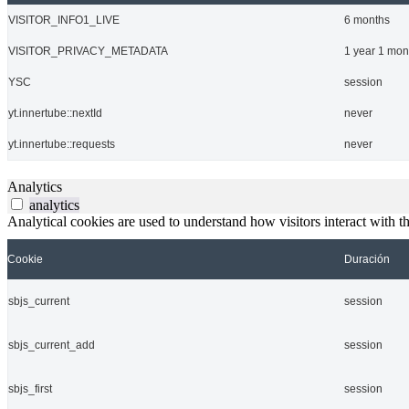
VISITOR_INFO1_LIVE
6 months
VISITOR_PRIVACY_METADATA
1 year 1 mon
YSC
session
yt.innertube::nextId
never
yt.innertube::requests
never
Analytics
analytics
Analytical cookies are used to understand how visitors interact with th
Cookie
Duración
sbjs_current
session
sbjs_current_add
session
sbjs_first
session