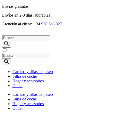
Envíos gratuitos
Envíos en 2-3 días laborables
Atención al cliente
+34 938 648 027
Búsqueda
de
productos
Búsqueda
de
productos
Carritos y sillas de paseo
Sillas de coche
Hogar y accesorios
Outlet
Carritos y sillas de paseo
Sillas de coche
Hogar y accesorios
Outlet